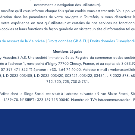
notamment la navigation des utilisateurs).
manière qu’il vous informe chaque fois qu’un cookie vous est transmis. Vous pouve
ération dans les paramètres de votre navigateur. Toutefois, si vous désactivez l
t votre expérience en tant qu’utilisateur et certains de nos services ne foncti
s cookies et leurs fonctions de façon générale en visitant un site d’information tel 
 de respect de la Vie privée
|
Droits données GB & EU
|
Droits données Disneyland®
Mentions Légales
ney Associés S.A.S. Une société immatriculée au Registre du commerce et des soci
iée à l'adresse 1, rond-point d’Isigny 77700 Chessy, France, et au capital de 3.033.
07 397 471 822 Téléphone : +33. 1.64.74.40.00. Adresse e-mail : webmaster@dis
, L-D-2022-003405, L-D-2022-003420, 003421, 003422, 03454, L-R-2022-678, 681,
712, 720, 725, 730 & 731.
dista dont le Siège Social est situé à l’adresse suivante : 9 rue Blaise Pascal, 
L : 1289478. N° SIRET : 323 159 715 00040. Numéro de TVA Intracommunautaire : 