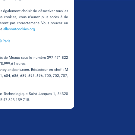
z également choisir de désactiver tous les
es cookies, vous n’aurez plus accès à de
onneront pas correctement. Vous pouvez en
que
allaboutcookies.org
 Paris
étés de Meaux sous le numéro 397 471 822
978.999,61 euros.
neylandparis.com. Rédacteur en chef : M
 684, 686, 689, 695, 696, 700, 702, 707,
Site Technologique Saint Jacques 1, 54320
FR 47 323 159 715.